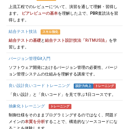
上流工程でのレビューについて、演習を通して理解・習得し
ます。
ピアレビューの基本
を理解した上で、PBR査読法を習
得します。
結合テスト技法
スキル強化
結合テストの基礎
と
結合テスト設計技法「RiTMUS法」
を学
習します。
バージョン管理Git入門
ソフトウェア開発におけるバージョン管理の必要性、バージ
ョン管理システムの仕組みを理解する講座です。
良い設計良いコード トレーニング
設計力向上
トレーニング
「良い設計」と「良いコード」を見て学ぶ1日コースです。
抽象化トレーニング
トレーニング
制御仕様をそのままプログラミングするのではなく、問題ド
メインの
本質を分析
することで、構造的なソースコードにな
ることを体験します。