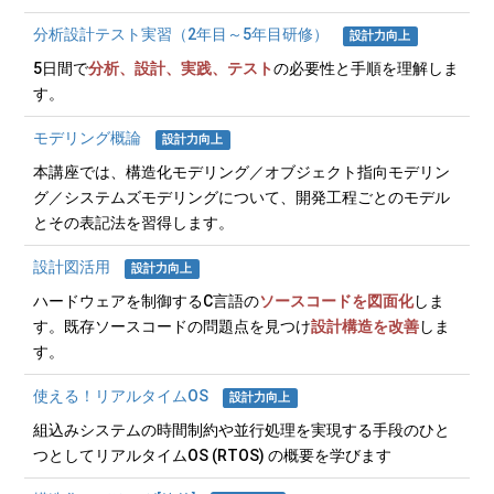
分析設計テスト実習（2年目～5年目研修）
設計力向上
5日間で
分析、設計、実践、テスト
の必要性と手順を理解しま
す。
モデリング概論
設計力向上
本講座では、構造化モデリング／オブジェクト指向モデリン
グ／システムズモデリングについて、開発工程ごとのモデル
とその表記法を習得します。
設計図活用
設計力向上
ハードウェアを制御するC言語の
ソースコードを図面化
しま
す。既存ソースコードの問題点を見つけ
設計構造を改善
しま
す。
使える！リアルタイムOS
設計力向上
組込みシステムの時間制約や並行処理を実現する手段のひと
つとしてリアルタイムOS (RTOS) の概要を学びます