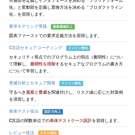
共通部を定義しインタフェースを決める「プラットフォーム
化」と変動部を定義し置換方法を決める「プロダクトライン
化」を習得します。
要求モデリング実践
資産価値向上
図表ファーストでの要求定義方法を習得します。
C言語セキュアコーディング
ドメイン特化
セキュリティ視点でのプログラム上の弱点（脆弱性）につい
て理解し、
脆弱性を排除
するセキュアなプログラムの書き方
について学習します。
脅威分析とセキュア開発
ドメイン特化
守るべき
資産と脅威
を関連付けし、リスク値に応じた対策例
を演習します。
単体テスト技法
設計力向上
C言語の関数単位での
単体テストケース設計
を習得します。
レビュー技法
スキル強化