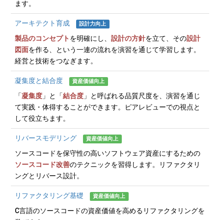
ます。
アーキテクト育成
設計力向上
製品のコンセプト
を明確にし、
設計の方針
を立て、その
設計
図面
を作る、という一連の流れを演習を通じて学習します。
経営と技術をつなぎます。
凝集度と結合度
資産価値向上
「
凝集度
」と「
結合度
」と呼ばれる品質尺度を、演習を通じ
て実践・体得することができます。ピアレビューでの視点と
して役立ちます。
リバースモデリング
資産価値向上
ソースコードを保守性の高いソフトウェア資産にするための
ソースコード改善
のテクニックを習得します。リファクタリ
ングとリバース設計。
リファクタリング基礎
資産価値向上
C言語のソースコードの資産価値を高めるリファクタリングを