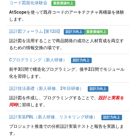
コード図面化体験会
資産価値向上
AtScopeを使って既存コードのアーキテクチャ再構築を体験
します。
設計図フォーラム [第12回]
設計力向上
資産価値向上
設計図を活用することで商品開発の成功と人材育成を両立す
るための情報交換の場です。
Cプログラミング（新人研修）
設計力向上
前半3日間で構造化プログラミング、後半2日間でモジュール
化を習得します。
設計技法基礎（新人研修、2年目研修）
設計力向上
設計図を作成し、プログラミングすることで、
設計と実装を
同時
に習得します。
設計実装PBL（新人研修、リスキリング研修）
設計力向上
プロジェクト推進での分析設計実装テストと報告を実践しま
す。