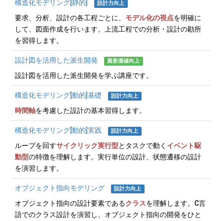
構造化モデリング[静的]
設計力向上
要求、分析、設計の各工程ごとに、
モデル化の視点
を明確に
して、図面作成を行います。上流工程での分析・設計の勘所
を習得します。
設計図を活用した派生開発
資産価値向上
設計図を活用した派生開発を学ぶ講座です。
構造化モデリング[動的]基礎
設計力向上
時間軸
を考慮した設計の基本習得します。
構造化モデリング[動的]実践
設計力向上
ループを回す
サイクリック実行型
とタスクで動く
イベント駆
動型
の特徴を理解します。実行単位の設計、状態遷移の設計
を演習します。
オブジェクト指向モデリング
設計力向上
オブジェクト指向の設計要素である
クラス
を理解します。C言
語でのクラス設計を演習し、オブジェクト指向の開発をひと