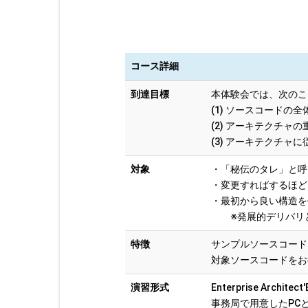
コース詳細
到達目標
本体験会では、次のこ
(1) ソースコードの
(2) アーキテクチャ
(3) アーキテクチャ
対象
・「秘伝のタレ」と呼
・変更すればするほど
・最初から良い構造を
※発展的デリバリと
特徴
サンプルソースコード
対象ソースコードをお
演習形式
Enterprise Arch
事務局で用意したPC