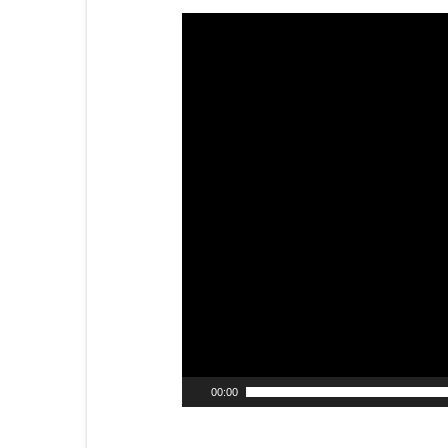
動
画
プ
レ
ー
ヤ
ー
00:00