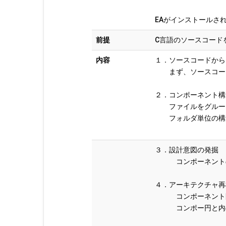
EAがインストールさ
前提
C言語のソースコード
内容
１．ソースコードから
まず、ソースコード
２．コンポーネント構
ファイルをグループ
フォルダ単位の構造
３．設計意図の発掘
コンポーネントの配
４．アーキテクチャ再
コンポーネント間
コンポー円と内の