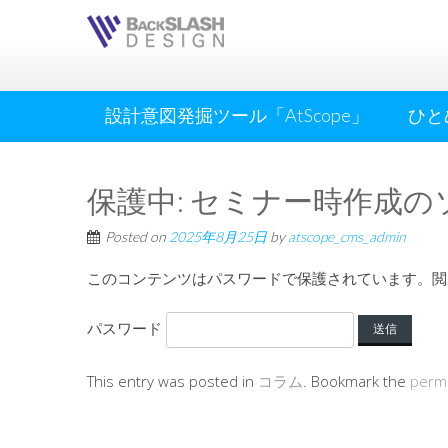
設計意図発掘ツール「AtScope」
ひと
保護中: セミナー時作成
Posted on
2025年8月25日
by
atscope_cms_admin
このコンテンツはパスワードで保護されています。閲
パスワード
This entry was posted in
コラム
. Bookmark the
perma