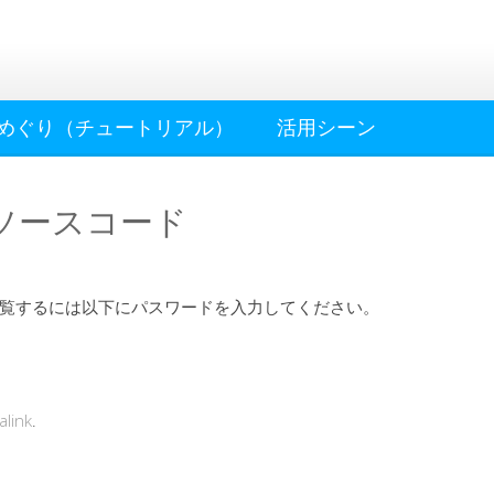
めぐり（チュートリアル）
活用シーン
のソースコード
覧するには以下にパスワードを入力してください。
link
.